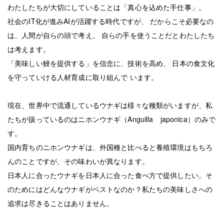
わたしたちが大切にしていることは「真心を込めた手仕事」。
社会のIT化が進みAIが活躍する時代ですが、 だからこそ必要なの
は、人間が自らの頭で考え、 自らの手を使うことだとわたしたち
は考えます。
「美味しい鰻を提供する」を信念に、技術を高め、 日本の食文化
を守っていける人材育成に取り組んで います。
現在、世界中で流通しているウナギは様々な種類がいますが、私
たちが扱っているのはニホンウナギ（
Anguilla japonica
）のみで
す。
国内育ちのニホンウナギは、
外国種と比べると養殖環境はもちろ
んのことですが、その味わいが異なります。
日本人に合ったウナギを日本人に合った食べ方で提供したい。そ
のためにはどんなウナギがベストなのか？私たちの美味しさへの
追求は尽きることはありません。